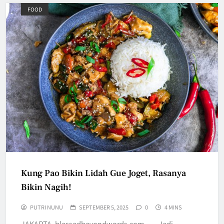
FOOD
Kung Pao Bikin Lidah Gue Joget, Rasanya
Bikin Nagih!
PUTRI NUNU
SEPTEMBER 5, 2025
0
4 MINS
JAKARTA, blessedbeyondwords.com — Jadi