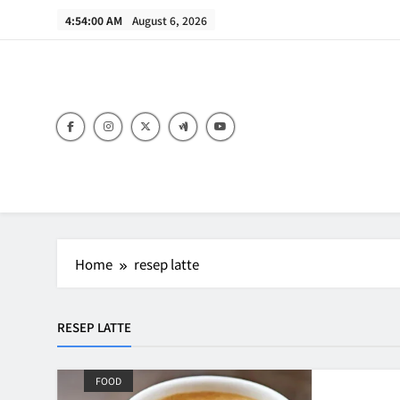
Skip
4:54:00 AM
August 6, 2026
to
content
B
Home
resep latte
RESEP LATTE
FOOD