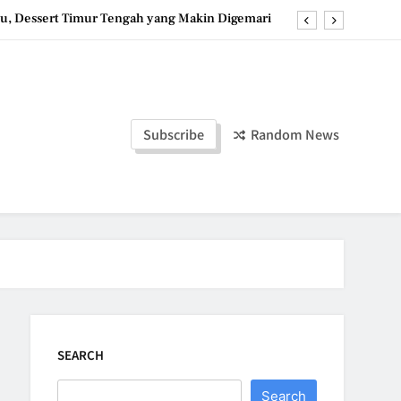
u, Dessert Timur Tengah yang Makin Digemari
st, Roti Jepang Lembut yang Menggoda Selera
anana Bites: Camilan Beku Pisang yang Praktis
ozen Yogurt: Dessert Dingin yang Menyegarkan
Subscribe
Random News
u, Dessert Timur Tengah yang Makin Digemari
st, Roti Jepang Lembut yang Menggoda Selera
anana Bites: Camilan Beku Pisang yang Praktis
SEARCH
Search