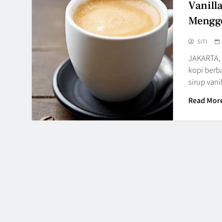
Vanill
Mengg
SITI
JAKARTA, 
kopi berb
sirup van
Read Mor