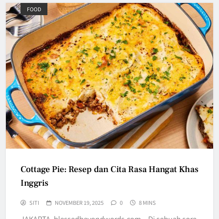
FOOD
Cottage Pie: Resep dan Cita Rasa Hangat Khas
Inggris
SITI
NOVEMBER 19, 2025
0
8 MINS
JAKARTA, blessedbeyondwords.com – Di sebuah sore