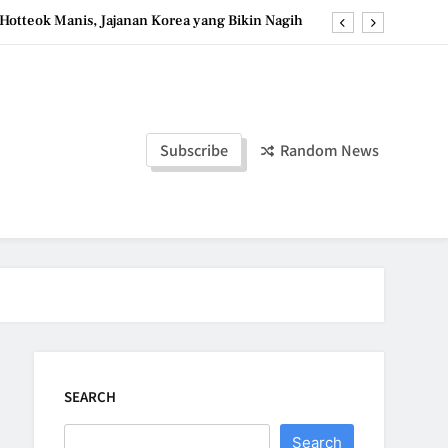
Hotteok Manis, Jajanan Korea yang Bikin Nagih
erpaduan Cokelat Pekat dan Kopi yang Memikat
d the Simple Ingredients That Make It Perfect
Tzatziki Yogurt Saus Segar Favorit Mediterania
Subscribe
Random News
Hotteok Manis, Jajanan Korea yang Bikin Nagih
erpaduan Cokelat Pekat dan Kopi yang Memikat
d the Simple Ingredients That Make It Perfect
SEARCH
Search