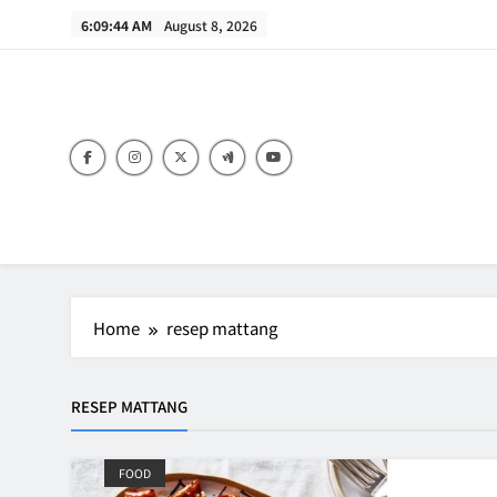
Skip
6:09:44 AM
August 8, 2026
to
content
B
Home
resep mattang
RESEP MATTANG
FOOD