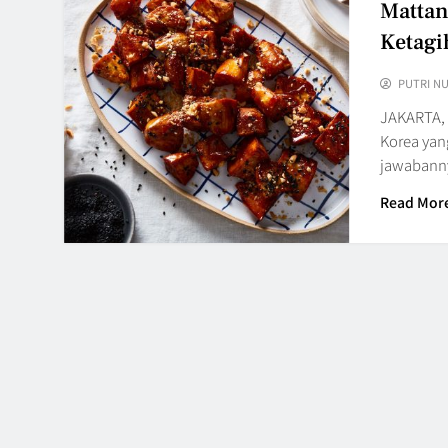
Mattan
Ketagi
PUTRI N
JAKARTA,
Korea yan
jawabanny
Read Mor