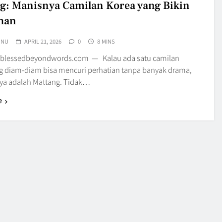
g: Manisnya Camilan Korea yang Bikin
han
UNU
APRIL 21, 2026
0
8 MINS
 blessedbeyondwords.com — Kalau ada satu camilan
g diam-diam bisa mencuri perhatian tanpa banyak drama,
a adalah Mattang. Tidak…
e