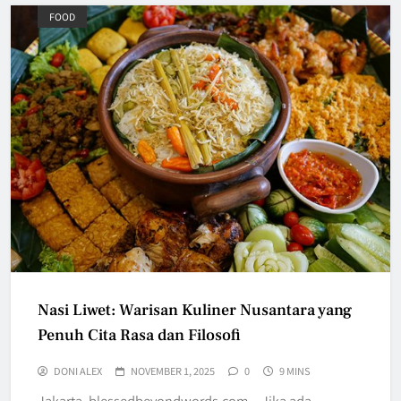
FOOD
Nasi Liwet: Warisan Kuliner Nusantara yang
Penuh Cita Rasa dan Filosofi
DONI ALEX
NOVEMBER 1, 2025
0
9 MINS
Jakarta, blessedbeyondwords.com – Jika ada