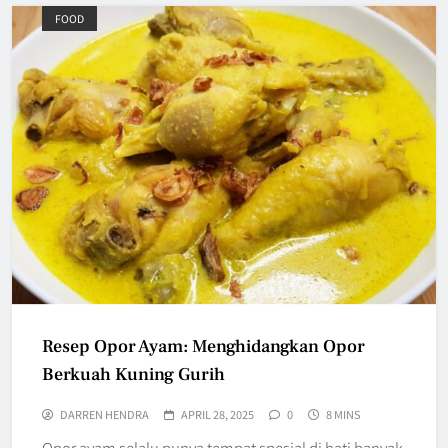
FOOD
Resep Opor Ayam: Menghidangkan Opor
Berkuah Kuning Gurih
DARREN HENDRA
APRIL 28, 2025
0
8 MINS
Opor ayam selalu punya tempat spesial di hati banyak