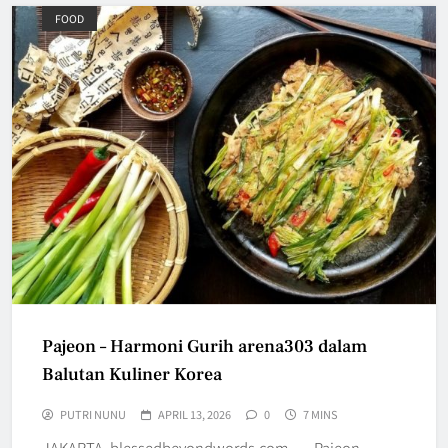
FOOD
Pajeon – Harmoni Gurih arena303 dalam
Balutan Kuliner Korea
PUTRI NUNU
APRIL 13, 2026
0
7 MINS
JAKARTA, blessedbeyondwords.com — Pajeon