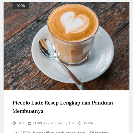
FOOD
Piccolo Latte Resep Lengkap dan Panduan
Membuatnya
SITI
FEBRUARY 21, 2026
0
15 MINS
JAKARTA, blessedbeyondwords.com – Di tengah