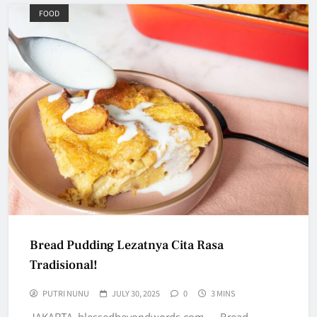
FOOD
Bread Pudding Lezatnya Cita Rasa
Tradisional!
PUTRI NUNU
JULY 30, 2025
0
3 MINS
JAKARTA, blessedbeyondwords.com — Bread