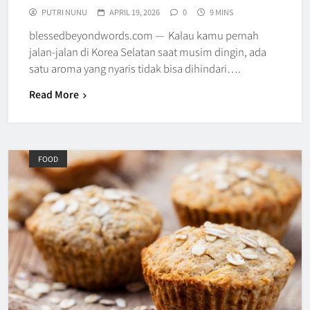
PUTRI NUNU
APRIL 19, 2026
0
9 MINS
blessedbeyondwords.com — Kalau kamu pernah
jalan-jalan di Korea Selatan saat musim dingin, ada
satu aroma yang nyaris tidak bisa dihindari….
Read More
FOOD