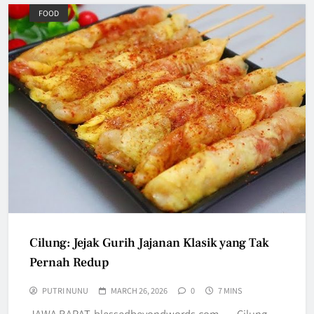
FOOD
Cilung: Jejak Gurih Jajanan Klasik yang Tak
Pernah Redup
PUTRI NUNU
MARCH 26, 2026
0
7 MINS
JAWA BARAT, blessedbeyondwords.com — Cilung