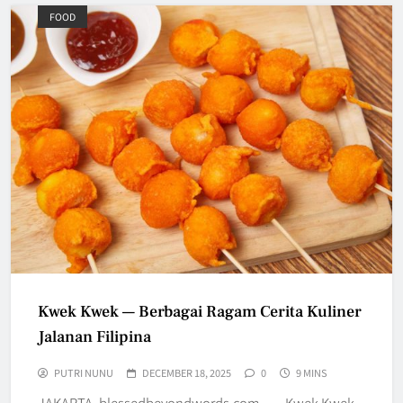
FOOD
Kwek Kwek — Berbagai Ragam Cerita Kuliner
Jalanan Filipina
PUTRI NUNU
DECEMBER 18, 2025
0
9 MINS
JAKARTA, blessedbeyondwords.com — Kwek Kwek