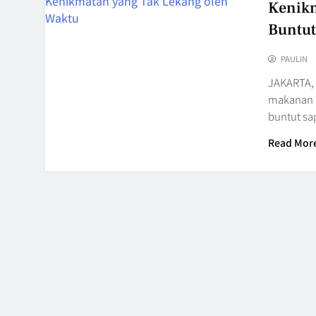
Kenikm
Buntut
PAULIN
JAKARTA, 
makanan b
buntut sa
Read Mor