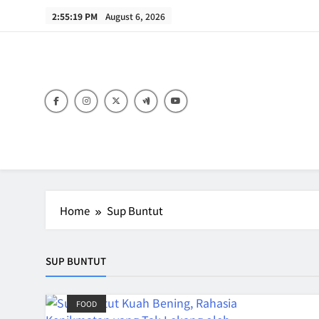
Skip
2:55:19 PM
August 6, 2026
to
content
B
Home
Sup Buntut
SUP BUNTUT
FOOD