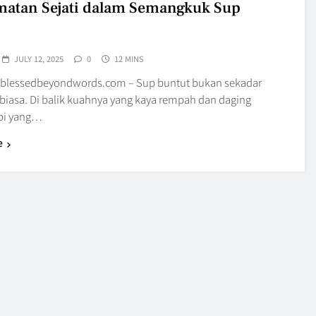
atan Sejati dalam Semangkuk Sup
JULY 12, 2025
0
12 MINS
blessedbeyondwords.com – Sup buntut bukan sekadar
iasa. Di balik kuahnya yang kaya rempah dan daging
pi yang…
e