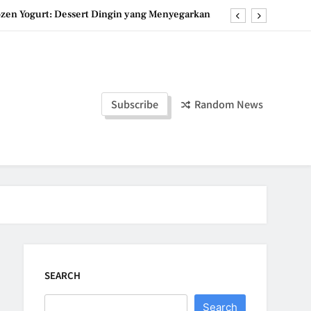
ozen Yogurt: Dessert Dingin yang Menyegarkan
u, Dessert Timur Tengah yang Makin Digemari
st, Roti Jepang Lembut yang Menggoda Selera
duan Manis dan Gurih yang Memanjakan Lidah
Subscribe
Random News
ozen Yogurt: Dessert Dingin yang Menyegarkan
u, Dessert Timur Tengah yang Makin Digemari
st, Roti Jepang Lembut yang Menggoda Selera
SEARCH
Search