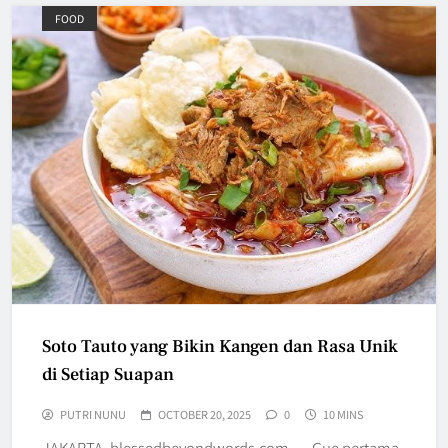
FOOD
Soto Tauto yang Bikin Kangen dan Rasa Unik
di Setiap Suapan
PUTRI NUNU
OCTOBER 20, 2025
0
10 MINS
JAKARTA, blessedbeyondwords.com – Gue pertama