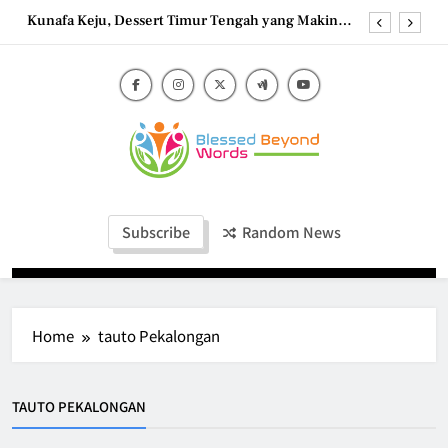
Skip
Kunafa Keju, Dessert Timur Tengah yang Makin
to
Digemari
content
Shokupan Toast, Roti Jepang Lembut yang
Menggoda Selera
Frozen Banana Bites: Camilan Beku Pisang yang
Praktis
Strawberry Frozen Yogurt: Dessert Dingin yang
Menyegarkan
Blessed Beyond
Kunafa Keju, Dessert Timur Tengah yang Makin
Blessed Beyond Words
Digemari
Words
Shokupan Toast, Roti Jepang Lembut yang
Subscribe
Random News
Menggoda Selera
Frozen Banana Bites: Camilan Beku Pisang yang
Praktis
Home
tauto Pekalongan
TAUTO PEKALONGAN