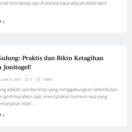
nat mini tersaji rapi di etalase kaca sebuah kedai kecil
e
ulung: Praktis dan Bikin Ketagihan
 Jonitogel!
JUNE 4, 2025
0
7 MINS
ung adalah camilan khas yang menggabungkan kelembutan
an gurihnya abon sapi, menciptakan harmoni rasa yang
emanjakan lidah….
e