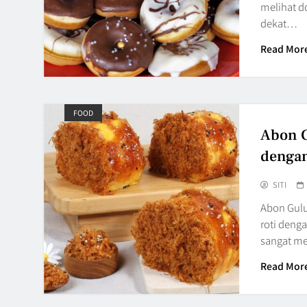
melihat do
dekat…
Read Mor
FOOD
Abon G
dengan
SITI
Abon Gul
roti deng
sangat m
Read Mor