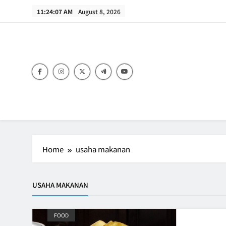
Skip
11:24:07 AM
August 8, 2026
to
content
B
Home
usaha makanan
USAHA MAKANAN
FOOD