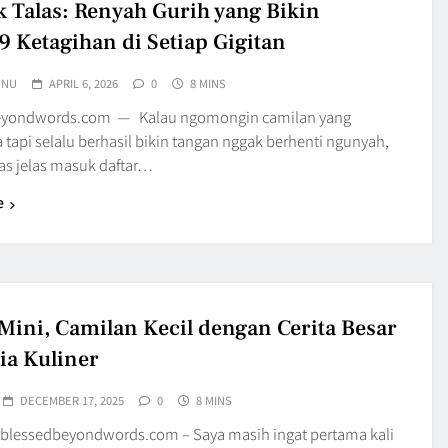
k Talas: Renyah Gurih yang Bikin
9 Ketagihan di Setiap Gigitan
UNU
APRIL 6, 2026
0
8 MINS
eyondwords.com — Kalau ngomongin camilan yang
tapi selalu berhasil bikin tangan nggak berhenti ngunyah,
las jelas masuk daftar…
e
Mini, Camilan Kecil dengan Cerita Besar
ia Kuliner
DECEMBER 17, 2025
0
8 MINS
blessedbeyondwords.com – Saya masih ingat pertama kali