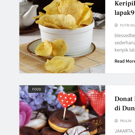
Keripi
lapak9
PUTRI N
blessedb
sederhana 
keripik ta
Read Mor
FOOD
Donat 
di Dun
PAULIN
JAKARTA, 