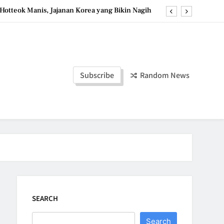
Hotteok Manis, Jajanan Korea yang Bikin Nagih
erpaduan Cokelat Pekat dan Kopi yang Memikat
d the Simple Ingredients That Make It Perfect
Tzatziki Yogurt Saus Segar Favorit Mediterania
Subscribe
Random News
Hotteok Manis, Jajanan Korea yang Bikin Nagih
erpaduan Cokelat Pekat dan Kopi yang Memikat
d the Simple Ingredients That Make It Perfect
SEARCH
Search