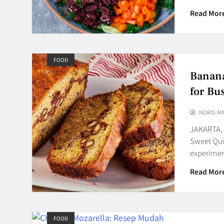
Read Mor
FOOD
Banana
for Bu
NORIS MI
JAKARTA, 
Sweet Qui
experime
Read Mor
FOOD