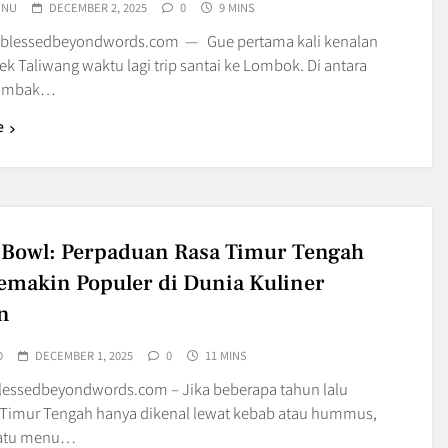
UNU
DECEMBER 2, 2025
0
9 MINS
 blessedbeyondwords.com — Gue pertama kali kenalan
k Taliwang waktu lagi trip santai ke Lombok. Di antara
 ombak…
e
l Bowl: Perpaduan Rasa Timur Tengah
emakin Populer di Dunia Kuliner
n
O
DECEMBER 1, 2025
0
11 MINS
blessedbeyondwords.com – Jika beberapa tahun lalu
imur Tengah hanya dikenal lewat kebab atau hummus,
satu menu…