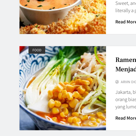
Sweet, and
literally 
Read Mor
FOOD
Ramen 
Menjad
ARVIN DI
Jakarta, 
orang bia
yang lume
Read Mor