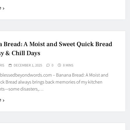
e
 Bread: A Moist and Sweet Quick Bread
sy & Chill Days
RIS
DECEMBER 1, 2025
0
8 MINS
blessedbeyondwords.com – Banana Bread: A Moist and
ck Bread always brings back memories of my kitchen
nts—some disasters,…
e