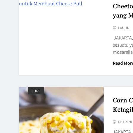
Cheeto
yang M
PAULIN
JAKARTA, 
sesuatu y
mozarella
Read Mor
FOOD
Corn C
Ketagi
PUTRI N
JAKARTA, 