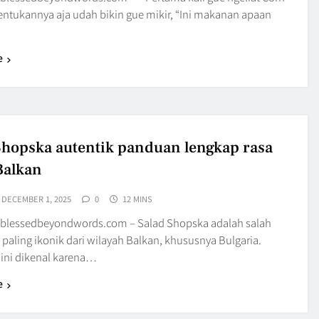
entukannya aja udah bikin gue mikir, “Ini makanan apaan
e
Shopska autentik panduan lengkap rasa
Balkan
DECEMBER 1, 2025
0
12 MINS
blessedbeyondwords.com – Salad Shopska adalah salah
 paling ikonik dari wilayah Balkan, khususnya Bulgaria.
ini dikenal karena…
e