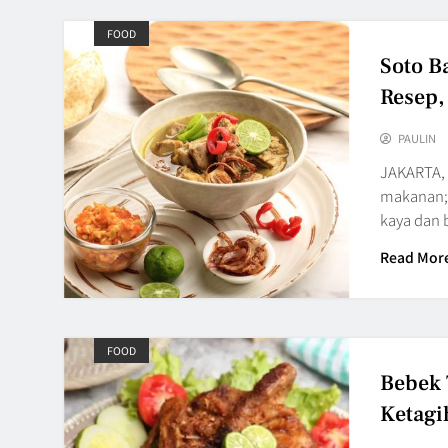
FOOD
Soto B
Resep,
PAULIN
JAKARTA, 
makanan; 
kaya dan
Read Mor
FOOD
Bebek 
Ketagi