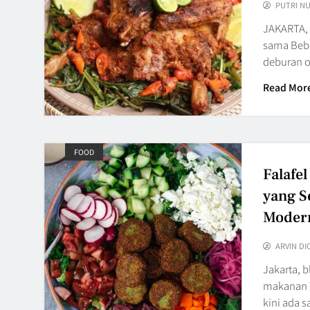
PUTRI N
JAKARTA,
sama Bebe
deburan
Read Mor
FOOD
Falafe
yang S
Moder
ARVIN DI
Jakarta, 
makanan T
kini ada 