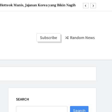
Hotteok Manis, Jajanan Korea yang Bikin Nagih
erpaduan Cokelat Pekat dan Kopi yang Memikat
d the Simple Ingredients That Make It Perfect
Tzatziki Yogurt Saus Segar Favorit Mediterania
Subscribe
Random News
Hotteok Manis, Jajanan Korea yang Bikin Nagih
erpaduan Cokelat Pekat dan Kopi yang Memikat
d the Simple Ingredients That Make It Perfect
SEARCH
Search