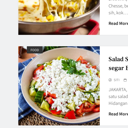
Chesse, b
sih, kok…
Read Mor
FOOD
Salad 
segar 
SITI
JAKARTA, 
satu salad
Hidangan 
Read Mor