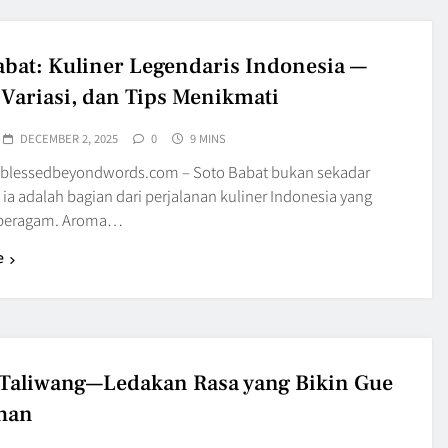
abat: Kuliner Legendaris Indonesia —
 Variasi, dan Tips Menikmati
DECEMBER 2, 2025
0
9 MINS
blessedbeyondwords.com – Soto Babat bukan sekadar
ia adalah bagian dari perjalanan kuliner Indonesia yang
 beragam. Aroma…
e
Taliwang—Ledakan Rasa yang Bikin Gue
han