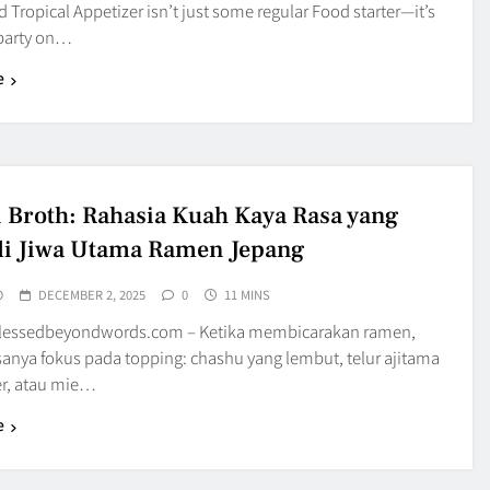
 Tropical Appetizer isn’t just some regular Food starter—it’s
a party on…
e
Broth: Rahasia Kuah Kaya Rasa yang
i Jiwa Utama Ramen Jepang
O
DECEMBER 2, 2025
0
11 MINS
blessedbeyondwords.com – Ketika membicarakan ramen,
sanya fokus pada topping: chashu yang lembut, telur ajitama
r, atau mie…
e