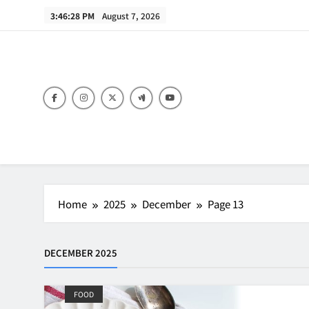
Skip
3:46:29 PM
August 7, 2026
to
content
B
Home
2025
December
Page 13
DECEMBER 2025
FOOD