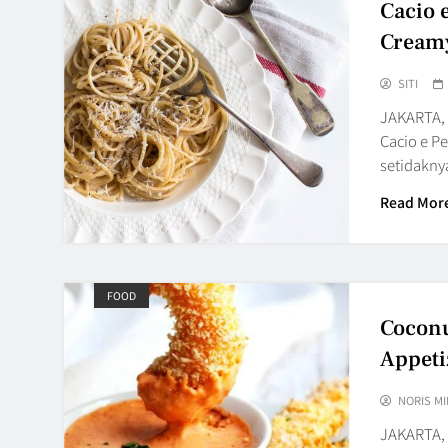
Cacio 
Creamy
SITI
JAKARTA, 
Cacio e P
setidakny
Read Mor
FOOD
Coconu
Appetiz
NORIS MI
JAKARTA, 