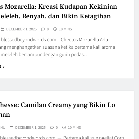
s Mozarella: Kreasi Kudapan Kekinian
eleleh, Renyah, dan Bikin Ketagihan
DECEMBER 1, 2025
0
10 MINS
blessedbeyondwords.com – Cheetos Mozarella Ada
ang menghangatkan suasana ketika pertama kali aroma
 meleleh bercampur dengan gurih pedas…
e
hesse: Camilan Creamy yang Bikin Lo
han
UNU
DECEMBER 1, 2025
0
10 MINS
blessedbeyondwords.com — Pertama kali gue ngeliat Corn