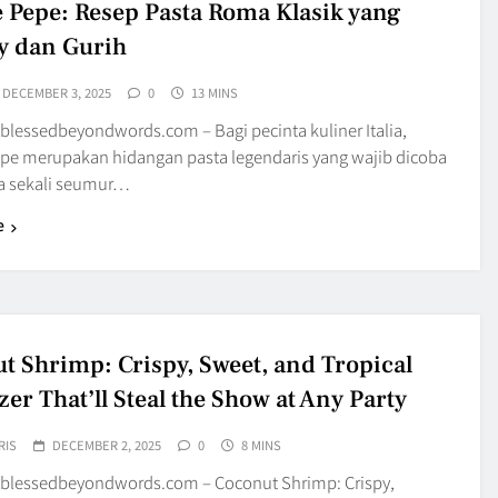
e Pepe: Resep Pasta Roma Klasik yang
 dan Gurih
DECEMBER 3, 2025
0
13 MINS
blessedbeyondwords.com – Bagi pecinta kuliner Italia,
epe merupakan hidangan pasta legendaris yang wajib dicoba
a sekali seumur…
e
t Shrimp: Crispy, Sweet, and Tropical
er That’ll Steal the Show at Any Party
RIS
DECEMBER 2, 2025
0
8 MINS
blessedbeyondwords.com – Coconut Shrimp: Crispy,