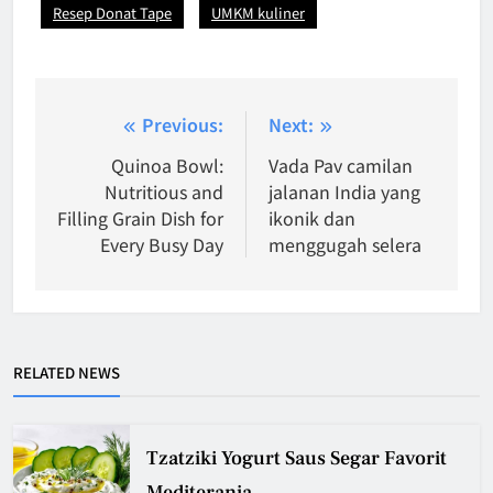
Resep Donat Tape
UMKM kuliner
Post
Previous:
Next:
navigation
Quinoa Bowl:
Vada Pav camilan
Nutritious and
jalanan India yang
Filling Grain Dish for
ikonik dan
Every Busy Day
menggugah selera
RELATED NEWS
Tzatziki Yogurt Saus Segar Favorit
Mediterania