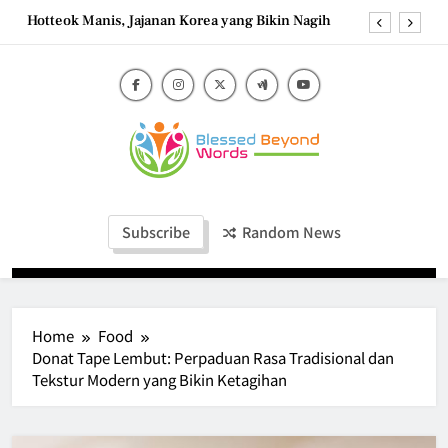
Skip
Brownies Tiramisu, Perpaduan Cokelat Pekat dan
to
Kopi yang Memikat
content
Carbonara Charm: Rome’s Iconic Pasta and the
Simple Ingredients That Make It Perfect
Tzatziki Yogurt Saus Segar Favorit Mediterania
Hotteok Manis, Jajanan Korea yang Bikin Nagih
Blessed Beyond
Brownies Tiramisu, Perpaduan Cokelat Pekat dan
Blessed Beyond Words
Kopi yang Memikat
Words
Carbonara Charm: Rome’s Iconic Pasta and the
Subscribe
Random News
Simple Ingredients That Make It Perfect
Home
Food
Donat Tape Lembut: Perpaduan Rasa Tradisional dan
Tekstur Modern yang Bikin Ketagihan