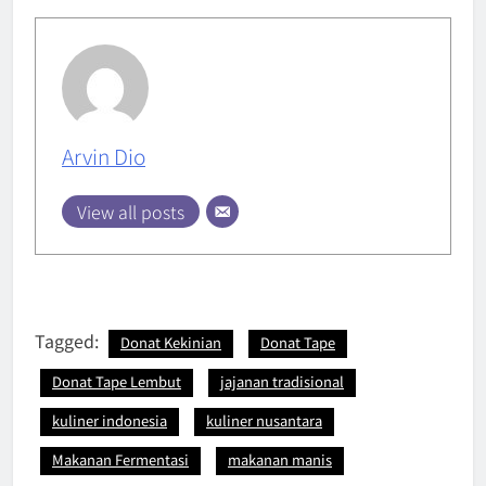
Arvin Dio
View all posts
Tagged:
Donat Kekinian
Donat Tape
Donat Tape Lembut
jajanan tradisional
kuliner indonesia
kuliner nusantara
Makanan Fermentasi
makanan manis