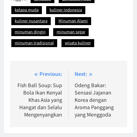
kelapa muda
kuliner indonesia
kuliner nusantara
Minuman Alami
minuman dingin
minuman segar
minuman tradisional
wisata kuliner
Post
Previous:
Next:
navigation
Fish Ball Soup: Sup
Odeng Bakar:
Bola Ikan Kenyal
Sensasi Jajanan
Khas Asia yang
Korea dengan
Hangat dan Selalu
Aroma Panggang
Mengenyangkan
yang Menggoda