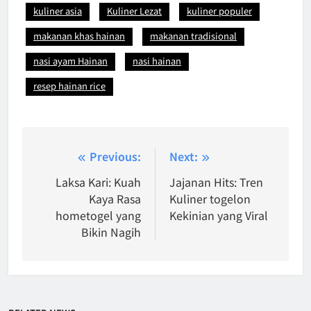
kuliner asia
Kuliner Lezat
kuliner populer
makanan khas hainan
makanan tradisional
nasi ayam Hainan
nasi hainan
resep hainan rice
Post
Previous:
Next:
navigation
Laksa Kari: Kuah
Jajanan Hits: Tren
Kaya Rasa
Kuliner togelon
hometogel yang
Kekinian yang Viral
Bikin Nagih