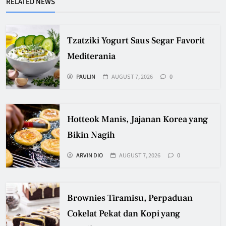
RELATED NEWS
Tzatziki Yogurt Saus Segar Favorit
Mediterania
PAULIN
AUGUST 7, 2026
0
Hotteok Manis, Jajanan Korea yang
Bikin Nagih
ARVIN DIO
AUGUST 7, 2026
0
Brownies Tiramisu, Perpaduan
Cokelat Pekat dan Kopi yang