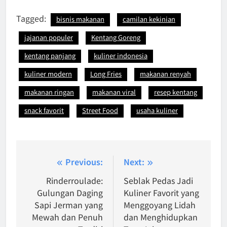
Tagged:
bisnis makanan
camilan kekinian
jajanan populer
Kentang Goreng
kentang panjang
kuliner indonesia
kuliner modern
Long Fries
makanan renyah
makanan ringan
makanan viral
resep kentang
snack favorit
Street Food
usaha kuliner
Post
Previous:
Next:
navigation
Rinderroulade:
Seblak Pedas Jadi
Gulungan Daging
Kuliner Favorit yang
Sapi Jerman yang
Menggoyang Lidah
Mewah dan Penuh
dan Menghidupkan