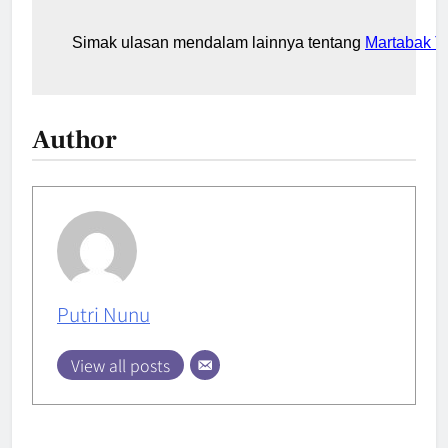
Simak ulasan mendalam lainnya tentang
Martabak T
Author
Putri Nunu
View all posts