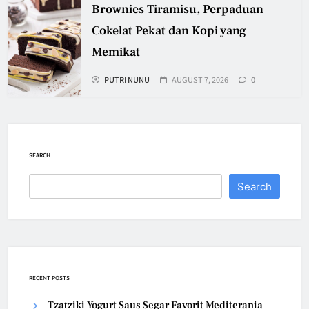
Brownies Tiramisu, Perpaduan
Cokelat Pekat dan Kopi yang
Memikat
PUTRI NUNU
AUGUST 7, 2026
0
SEARCH
Search
RECENT POSTS
Tzatziki Yogurt Saus Segar Favorit Mediterania