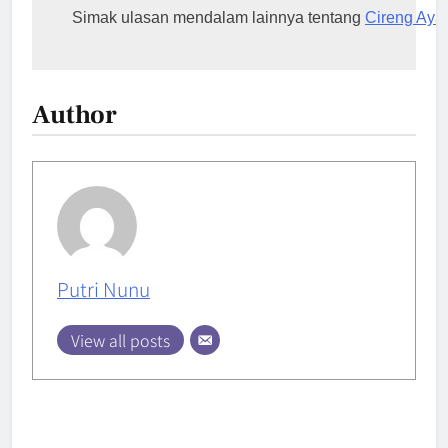
Simak ulasan mendalam lainnya tentang 
Cireng Aya
Author
Putri Nunu
View all posts