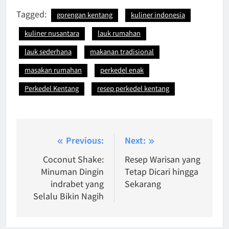
Tagged:
gorengan kentang
kuliner indonesia
kuliner nusantara
lauk rumahan
lauk sederhana
makanan tradisional
masakan rumahan
perkedel enak
Perkedel Kentang
resep perkedel kentang
Post
Previous:
Next:
navigation
Coconut Shake:
Resep Warisan yang
Minuman Dingin
Tetap Dicari hingga
indrabet yang
Sekarang
Selalu Bikin Nagih