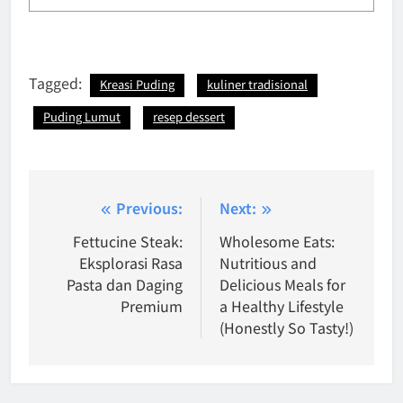
Tagged:
Kreasi Puding
kuliner tradisional
Puding Lumut
resep dessert
Post
Previous:
Next:
navigation
Fettucine Steak:
Wholesome Eats:
Eksplorasi Rasa
Nutritious and
Pasta dan Daging
Delicious Meals for
Premium
a Healthy Lifestyle
(Honestly So Tasty!)