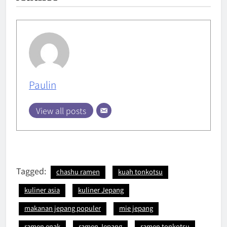
Paulin
View all posts
Tagged:
chashu ramen
kuah tonkotsu
kuliner asia
kuliner Jepang
makanan jepang populer
mie jepang
ramen enak
ramen Jepang
ramen tonkotsu