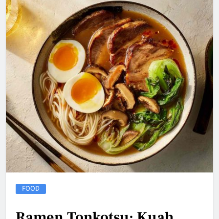
FOOD
Ramen Tonkotsu: Kuah