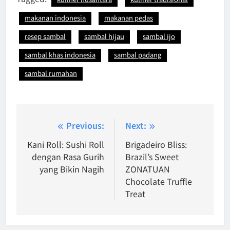
makanan indonesia
makanan pedas
resep sambal
sambal hijau
sambal ijo
sambal khas indonesia
sambal padang
sambal rumahan
Post
Previous:
Next:
navigation
Kani Roll: Sushi Roll
Brigadeiro Bliss:
dengan Rasa Gurih
Brazil’s Sweet
yang Bikin Nagih
ZONATUAN
Chocolate Truffle
Treat