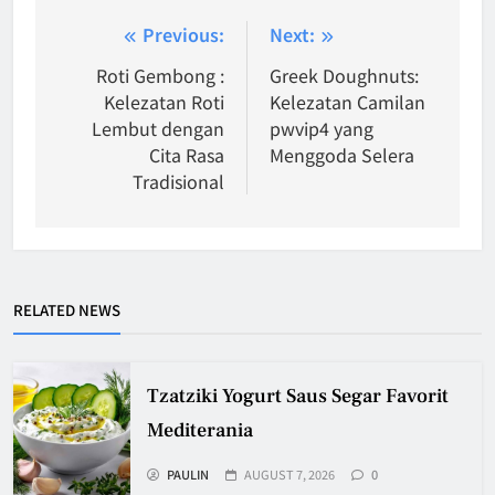
Post
Previous:
Next:
navigation
Roti Gembong :
Greek Doughnuts:
Kelezatan Roti
Kelezatan Camilan
Lembut dengan
pwvip4 yang
Cita Rasa
Menggoda Selera
Tradisional
RELATED NEWS
Tzatziki Yogurt Saus Segar Favorit
Mediterania
PAULIN
AUGUST 7, 2026
0