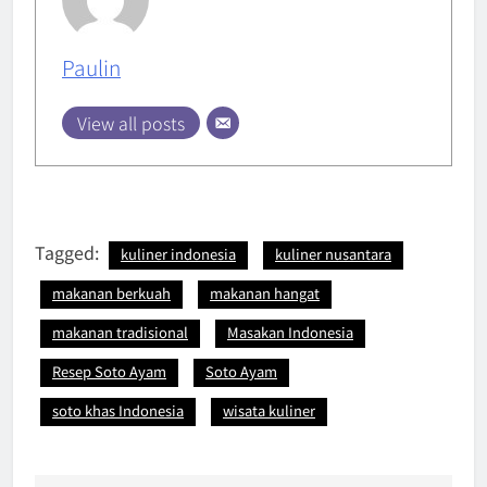
Paulin
View all posts
Tagged:
kuliner indonesia
kuliner nusantara
makanan berkuah
makanan hangat
makanan tradisional
Masakan Indonesia
Resep Soto Ayam
Soto Ayam
soto khas Indonesia
wisata kuliner