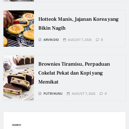
Hotteok Manis, Jajanan Korea yang
Bikin Nagih
ARVIN DIO
AUGUST 7, 2026
0
Brownies Tiramisu, Perpaduan
Cokelat Pekat dan Kopi yang
Memikat
PUTRI NUNU
AUGUST 7, 2026
0
SEARCH