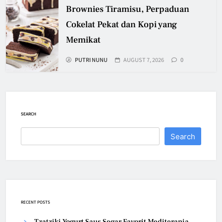
Brownies Tiramisu, Perpaduan
Cokelat Pekat dan Kopi yang
Memikat
PUTRI NUNU
AUGUST 7, 2026
0
SEARCH
Search
RECENT POSTS
Tzatziki Yogurt Saus Segar Favorit Mediterania