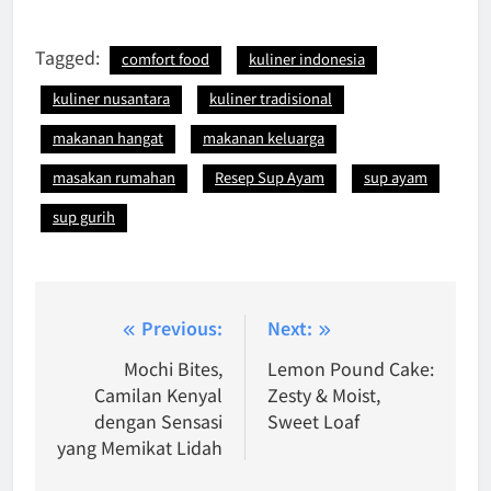
Tagged:
comfort food
kuliner indonesia
kuliner nusantara
kuliner tradisional
makanan hangat
makanan keluarga
masakan rumahan
Resep Sup Ayam
sup ayam
sup gurih
Post
Previous:
Next:
navigation
Mochi Bites,
Lemon Pound Cake:
Camilan Kenyal
Zesty & Moist,
dengan Sensasi
Sweet Loaf
yang Memikat Lidah