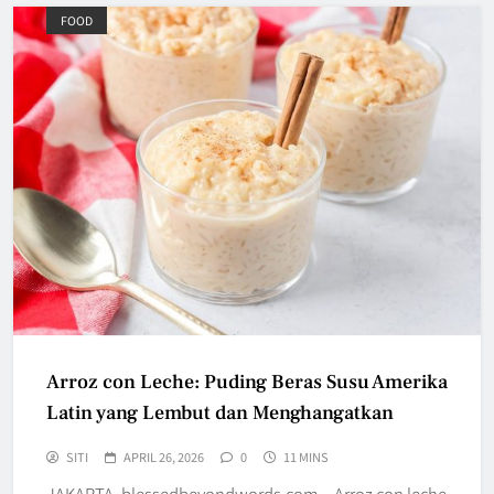
FOOD
Arroz con Leche: Puding Beras Susu Amerika
Latin yang Lembut dan Menghangatkan
SITI
APRIL 26, 2026
0
11 MINS
JAKARTA, blessedbeyondwords.com – Arroz con leche