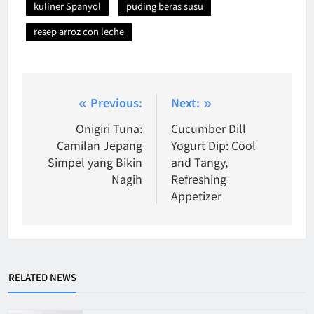
kuliner Spanyol
puding beras susu
resep arroz con leche
Post
Previous:
Next:
navigation
Onigiri Tuna:
Cucumber Dill
Camilan Jepang
Yogurt Dip: Cool
Simpel yang Bikin
and Tangy,
Nagih
Refreshing
Appetizer
RELATED NEWS