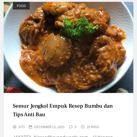
FOOD
Semur Jengkol Empuk Resep Bumbu dan
Tips Anti Bau
SITI
DECEMBER 13, 2025
0
26 MINS
JAKARTA, blessedbeyondwords.com – Hidangan