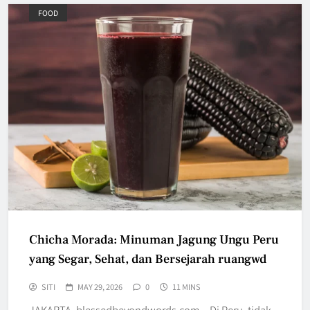
FOOD
Chicha Morada: Minuman Jagung Ungu Peru
yang Segar, Sehat, dan Bersejarah ruangwd
SITI
MAY 29, 2026
0
11 MINS
JAKARTA, blessedbeyondwords.com – Di Peru, tidak