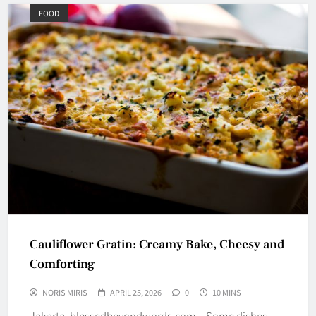
FOOD
Cauliflower Gratin: Creamy Bake, Cheesy and
Comforting
NORIS MIRIS
APRIL 25, 2026
0
10 MINS
Jakarta, blessedbeyondwords.com – Some dishes