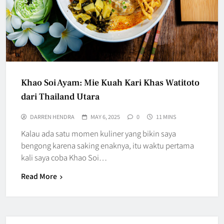
Khao Soi Ayam: Mie Kuah Kari Khas Watitoto
dari Thailand Utara
DARREN HENDRA
MAY 6, 2025
0
11 MINS
Kalau ada satu momen kuliner yang bikin saya
bengong karena saking enaknya, itu waktu pertama
kali saya coba Khao Soi…
Read More