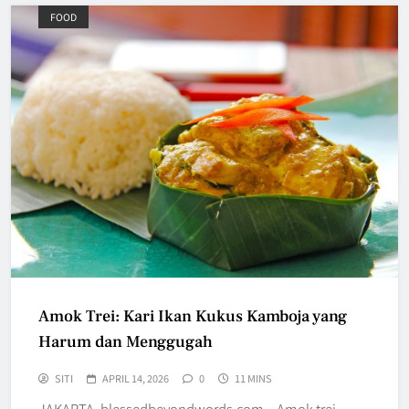
FOOD
Amok Trei: Kari Ikan Kukus Kamboja yang
Harum dan Menggugah
SITI
APRIL 14, 2026
0
11 MINS
JAKARTA, blessedbeyondwords.com – Amok trei