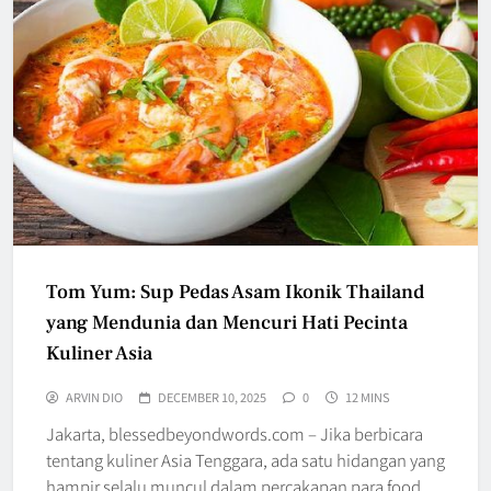
Tom Yum: Sup Pedas Asam Ikonik Thailand
yang Mendunia dan Mencuri Hati Pecinta
Kuliner Asia
ARVIN DIO
DECEMBER 10, 2025
0
12 MINS
Jakarta, blessedbeyondwords.com – Jika berbicara
tentang kuliner Asia Tenggara, ada satu hidangan yang
hampir selalu muncul dalam percakapan para food…