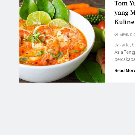
Tom Yu
yang M
Kuline
ARVIN DI
Jakarta, 
Asia Teng
percakap
Read Mor