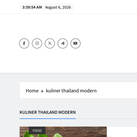
Skip
3:39:54 AM
August 6, 2026
to
content
B
Home
kuliner thailand modern
KULINER THAILAND MODERN
FOOD