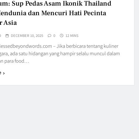
m: Sup Pedas Asam Ikonik Thailand
endunia dan Mencuri Hati Pecinta
r Asia
O
DECEMBER 10, 2025
0
12 MINS
blessedbeyondwords.com – Jika berbicara tentang kuliner
gara, ada satu hidangan yang hampir selalu muncul dalam
an para food…
e