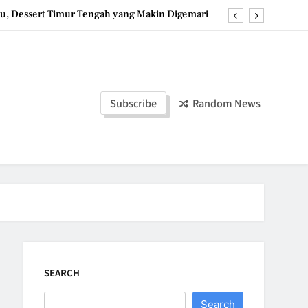
u, Dessert Timur Tengah yang Makin Digemari
st, Roti Jepang Lembut yang Menggoda Selera
anana Bites: Camilan Beku Pisang yang Praktis
ozen Yogurt: Dessert Dingin yang Menyegarkan
Subscribe
Random News
u, Dessert Timur Tengah yang Makin Digemari
st, Roti Jepang Lembut yang Menggoda Selera
anana Bites: Camilan Beku Pisang yang Praktis
SEARCH
Search