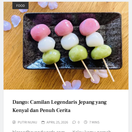
FOOD
Dango: Camilan Legendaris Jepang yang
Kenyal dan Penuh Cerita
PUTRI NUNU
APRIL 25, 2026
0
7 MINS
blessedbeyondwords.com — Kalau kamu pernah