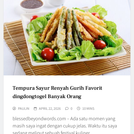
Tempura Sayur Renyah Gurih Favorit
dingdongtogel Banyak Orang
PAULIN
APRIL 22, 2026
0
10 MINS
blessedbeyondwords.com – Ada satu momen yang
masih saya ingat dengan cukup jelas. Waktu itu saya
sedang meliput sebuah festival kuliner…