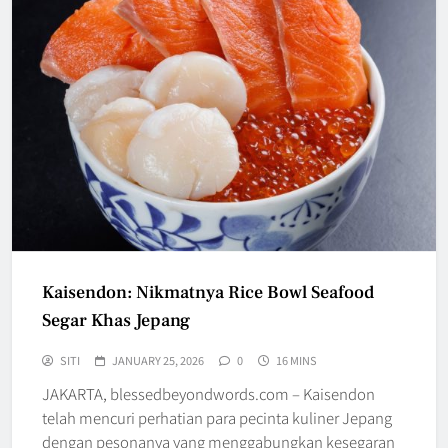
Kaisendon: Nikmatnya Rice Bowl Seafood
Segar Khas Jepang
SITI
JANUARY 25, 2026
0
16 MINS
JAKARTA, blessedbeyondwords.com – Kaisendon
telah mencuri perhatian para pecinta kuliner Jepang
dengan pesonanya yang menggabungkan kesegaran