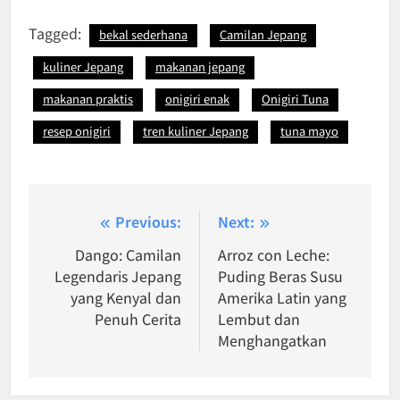
Tagged:
bekal sederhana
Camilan Jepang
kuliner Jepang
makanan jepang
makanan praktis
onigiri enak
Onigiri Tuna
resep onigiri
tren kuliner Jepang
tuna mayo
Post
Previous:
Next:
navigation
Dango: Camilan
Arroz con Leche:
Legendaris Jepang
Puding Beras Susu
yang Kenyal dan
Amerika Latin yang
Penuh Cerita
Lembut dan
Menghangatkan