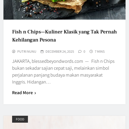
Fish n Chips—Kuliner Klasik yang Tak Pernah
Kehilangan Pesona
PUTRI NUNU
DECEMBER 24, 2025
0
7 MINS
JAKARTA, blessedbeyondwords.com — Fish n Chips
bukan sekadar sajian cepat saji, melainkan simbol
perjalanan panjang budaya makan masyarakat
Inggris. Hidangan…
Read More
FOOD