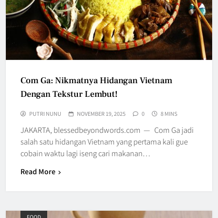
Com Ga: Nikmatnya Hidangan Vietnam
Dengan Tekstur Lembut!
PUTRI NUNU
NOVEMBER 19, 2025
0
8 MINS
JAKARTA, blessedbeyondwords.com — Com Ga jadi
salah satu hidangan Vietnam yang pertama kali gue
cobain waktu lagi iseng cari makanan…
Read More
FOOD