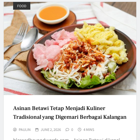
FOOD
Asinan Betawi Tetap Menjadi Kuliner
Tradisional yang Digemari Berbagai Kalangan
PAULIN
JUNE 2, 2026
0
4 MINS
blessedbeyondwords.com – Asinan Betawi dikenal