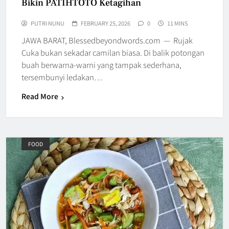
Bikin PATIHTOTO Ketagihan
PUTRI NUNU
FEBRUARY 25, 2026
0
11 MINS
JAWA BARAT, Blessedbeyondwords.com — Rujak
Cuka bukan sekadar camilan biasa. Di balik potongan
buah berwarna-warni yang tampak sederhana,
tersembunyi ledakan…
Read More
FOOD