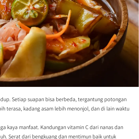
idup. Setiap suapan bisa berbeda, tergantung potongan
h terasa, kadang asam lebih menonjol, dan di lain waktu
uga kaya manfaat. Kandungan vitamin C dari nanas dan
h. Serat dari bengkuang dan mentimun baik untuk