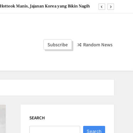
Hotteok Manis, Jajanan Korea yang Bikin Nagih
erpaduan Cokelat Pekat dan Kopi yang Memikat
d the Simple Ingredients That Make It Perfect
Tzatziki Yogurt Saus Segar Favorit Mediterania
Subscribe
Random News
Hotteok Manis, Jajanan Korea yang Bikin Nagih
erpaduan Cokelat Pekat dan Kopi yang Memikat
d the Simple Ingredients That Make It Perfect
SEARCH
Search