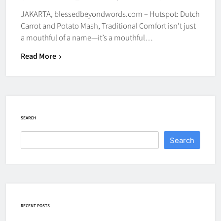
JAKARTA, blessedbeyondwords.com – Hutspot: Dutch
Carrot and Potato Mash, Traditional Comfort isn’t just
a mouthful of a name—it’s a mouthful…
Read More
SEARCH
Search
RECENT POSTS