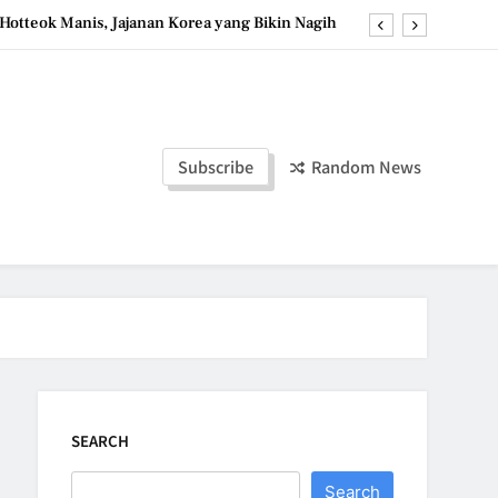
Hotteok Manis, Jajanan Korea yang Bikin Nagih
erpaduan Cokelat Pekat dan Kopi yang Memikat
d the Simple Ingredients That Make It Perfect
Tzatziki Yogurt Saus Segar Favorit Mediterania
Subscribe
Random News
Hotteok Manis, Jajanan Korea yang Bikin Nagih
erpaduan Cokelat Pekat dan Kopi yang Memikat
d the Simple Ingredients That Make It Perfect
SEARCH
Search