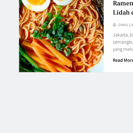
Ramen 
Lidah 
DIMAS C
Jakarta, 
semangkuk
yang men
Read Mor