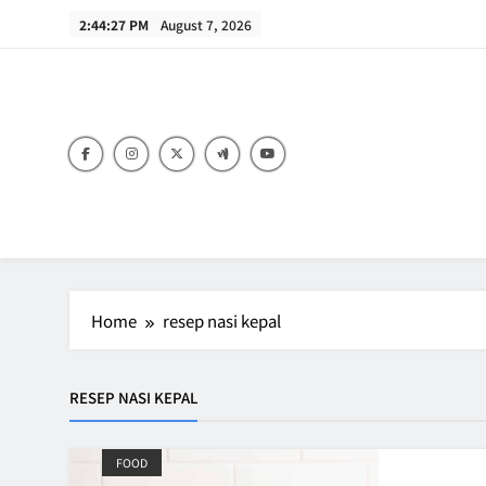
Skip
2:44:27 PM
August 7, 2026
to
content
B
Home
resep nasi kepal
RESEP NASI KEPAL
FOOD