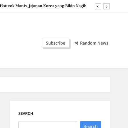
Hotteok Manis, Jajanan Korea yang Bikin Nagih
erpaduan Cokelat Pekat dan Kopi yang Memikat
d the Simple Ingredients That Make It Perfect
Tzatziki Yogurt Saus Segar Favorit Mediterania
Subscribe
Random News
Hotteok Manis, Jajanan Korea yang Bikin Nagih
erpaduan Cokelat Pekat dan Kopi yang Memikat
d the Simple Ingredients That Make It Perfect
SEARCH
Search