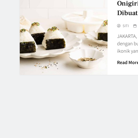
Onigir
Dibuat
SITI
JAKARTA, 
dengan bu
ikonik y
Read Mor