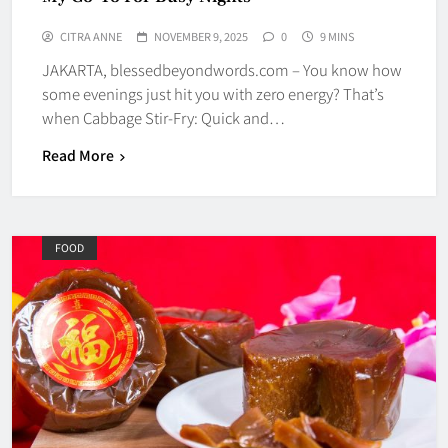
CITRA ANNE
NOVEMBER 9, 2025
0
9 MINS
JAKARTA, blessedbeyondwords.com – You know how
some evenings just hit you with zero energy? That’s
when Cabbage Stir-Fry: Quick and…
Read More
FOOD