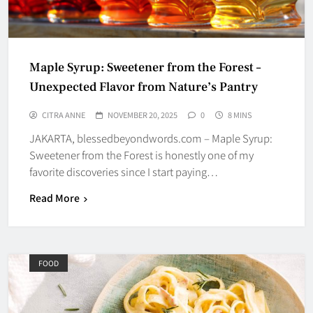
Maple Syrup: Sweetener from the Forest –
Unexpected Flavor from Nature’s Pantry
CITRA ANNE
NOVEMBER 20, 2025
0
8 MINS
JAKARTA, blessedbeyondwords.com – Maple Syrup:
Sweetener from the Forest is honestly one of my
favorite discoveries since I start paying…
Read More
FOOD