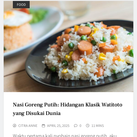
FOOD
Nasi Goreng Putih: Hidangan Klasik Watitoto
yang Disukai Dunia
CITRA ANNE
APRIL 25, 2025
0
11 MINS
Waktu pertama kali nyobain nasi goreng putih, aku