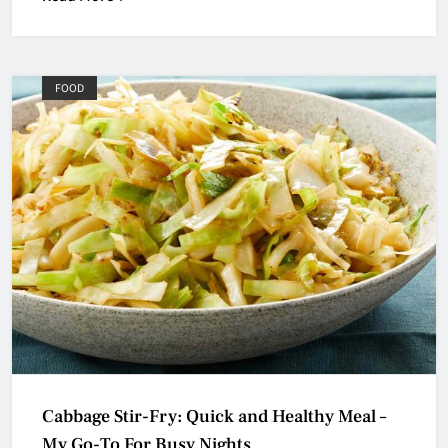
FOOD
Cabbage Stir-Fry: Quick and Healthy Meal –
My Go-To For Busy Nights