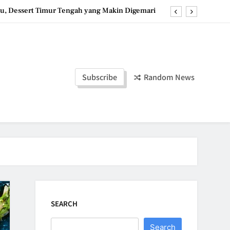
u, Dessert Timur Tengah yang Makin Digemari
st, Roti Jepang Lembut yang Menggoda Selera
anana Bites: Camilan Beku Pisang yang Praktis
ozen Yogurt: Dessert Dingin yang Menyegarkan
Subscribe
Random News
u, Dessert Timur Tengah yang Makin Digemari
st, Roti Jepang Lembut yang Menggoda Selera
anana Bites: Camilan Beku Pisang yang Praktis
SEARCH
Search