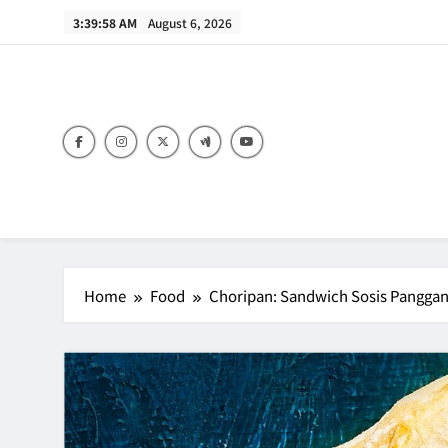
Skip
3:40:00 AM
August 6, 2026
to
content
B
Home
Food
Choripan: Sandwich Sosis Panggan