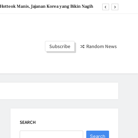
Hotteok Manis, Jajanan Korea yang Bikin Nagih
erpaduan Cokelat Pekat dan Kopi yang Memikat
d the Simple Ingredients That Make It Perfect
Tzatziki Yogurt Saus Segar Favorit Mediterania
Subscribe
Random News
Hotteok Manis, Jajanan Korea yang Bikin Nagih
erpaduan Cokelat Pekat dan Kopi yang Memikat
d the Simple Ingredients That Make It Perfect
SEARCH
Search