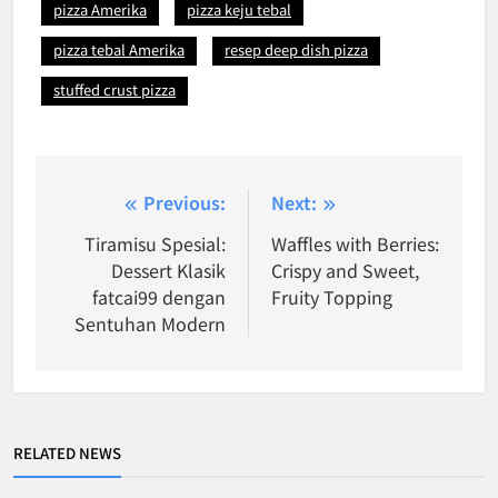
pizza Amerika
pizza keju tebal
pizza tebal Amerika
resep deep dish pizza
stuffed crust pizza
Post
Previous:
Next:
navigation
Tiramisu Spesial:
Waffles with Berries:
Dessert Klasik
Crispy and Sweet,
fatcai99 dengan
Fruity Topping
Sentuhan Modern
RELATED NEWS