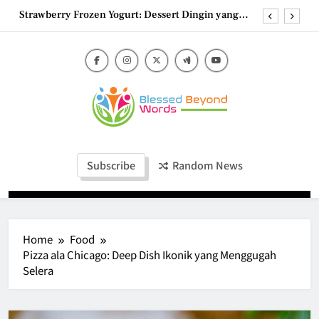
Menyegarkan
Skip
Kunafa Keju, Dessert Timur Tengah yang Makin
to
Digemari
content
Shokupan Toast, Roti Jepang Lembut yang
Menggoda Selera
Choco Cheeseburry: Perpaduan Manis dan Gurih
yang Memanjakan Lidah
Strawberry Frozen Yogurt: Dessert Dingin yang
Menyegarkan
Blessed Beyond
Kunafa Keju, Dessert Timur Tengah yang Makin
Blessed Beyond Words
Digemari
Words
Subscribe
Random News
Shokupan Toast, Roti Jepang Lembut yang
Menggoda Selera
Home
Food
Pizza ala Chicago: Deep Dish Ikonik yang Menggugah
Selera