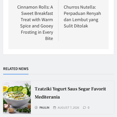
navigation
Cinnamon Rolls: A
Churros Nutella:
Sweet Breakfast
Perpaduan Renyah
Treat with Warm
dan Lembut yang
Spice and Gooey
Sulit Ditolak
Frosting in Every
Bite
RELATED NEWS
Tzatziki Yogurt Saus Segar Favorit
Mediterania
PAULIN
AUGUST 7, 2026
0