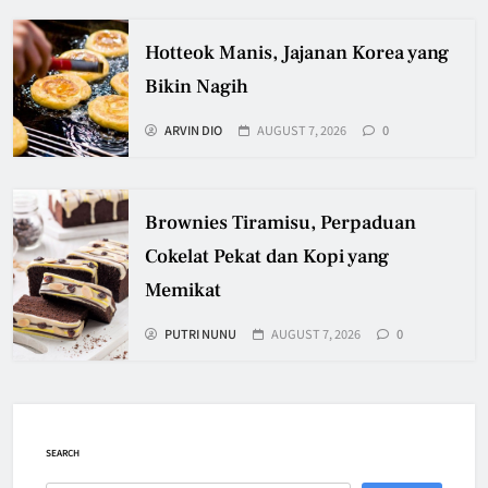
Hotteok Manis, Jajanan Korea yang
Bikin Nagih
ARVIN DIO
AUGUST 7, 2026
0
Brownies Tiramisu, Perpaduan
Cokelat Pekat dan Kopi yang
Memikat
PUTRI NUNU
AUGUST 7, 2026
0
SEARCH