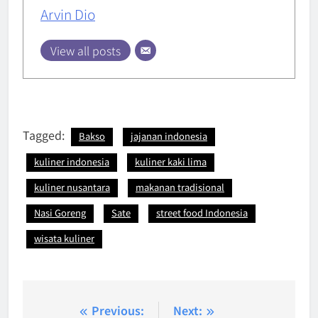
Arvin Dio
View all posts
Tagged:
Bakso
jajanan indonesia
kuliner indonesia
kuliner kaki lima
kuliner nusantara
makanan tradisional
Nasi Goreng
Sate
street food Indonesia
wisata kuliner
Post
Previous:
Next: