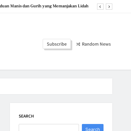
duan Manis dan Gurih yang Memanjakan Lidah
ozen Yogurt: Dessert Dingin yang Menyegarkan
u, Dessert Timur Tengah yang Makin Digemari
a Stroberi: Dessert Sehat dengan Tekstur Unik
Subscribe
Random News
duan Manis dan Gurih yang Memanjakan Lidah
ozen Yogurt: Dessert Dingin yang Menyegarkan
u, Dessert Timur Tengah yang Makin Digemari
SEARCH
Search