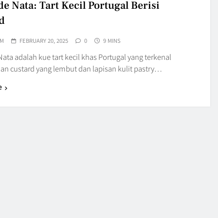
de Nata: Tart Kecil Portugal Berisi
d
IM
FEBRUARY 20, 2025
0
9 MINS
Nata adalah kue tart kecil khas Portugal yang terkenal
ian custard yang lembut dan lapisan kulit pastry…
e