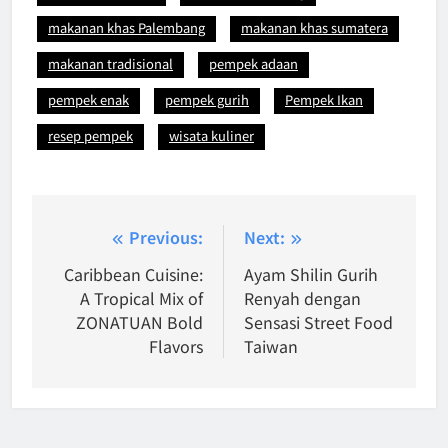
makanan khas Palembang
makanan khas sumatera
makanan tradisional
pempek adaan
pempek enak
pempek gurih
Pempek Ikan
resep pempek
wisata kuliner
Post
Previous:
Next:
navigation
Caribbean Cuisine:
Ayam Shilin Gurih
A Tropical Mix of
Renyah dengan
ZONATUAN Bold
Sensasi Street Food
Flavors
Taiwan